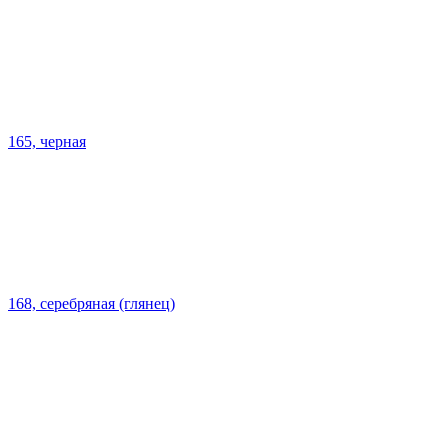
165, черная
168, серебряная (глянец)