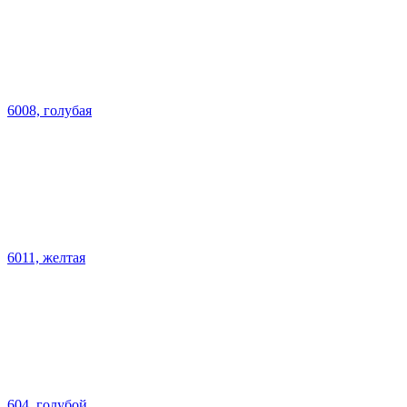
6008, голубая
6011, желтая
604, голубой