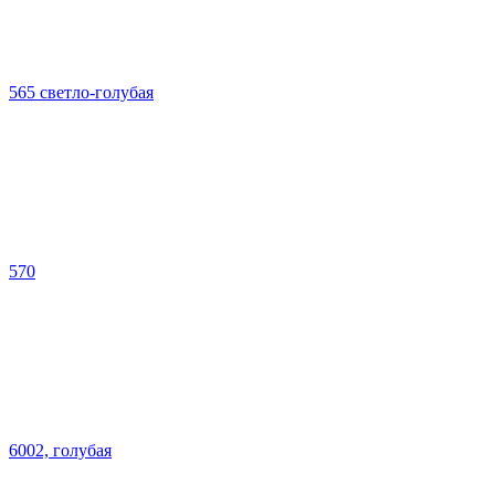
565 светло-голубая
570
6002, голубая