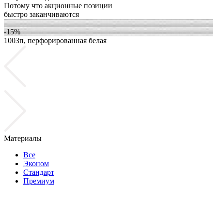
Потому что акционные позиции
быстро заканчиваются
-15%
1003п, перфорированная белая
1
Материалы
Все
Эконом
Стандарт
Премиум