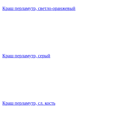
Краш перламутр, светло-оранжевый
Краш перламутр, серый
Краш перламутр, сл. кость