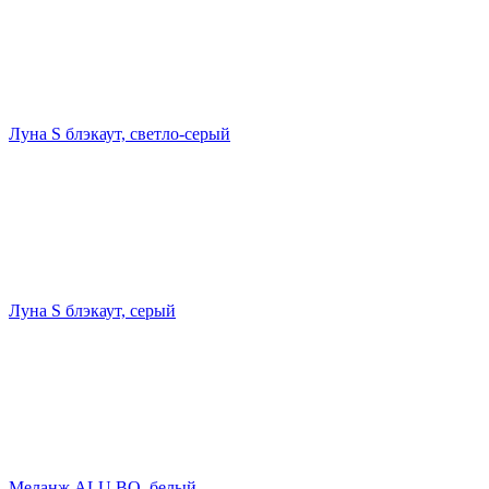
Луна S блэкаут, светло-серый
Луна S блэкаут, серый
Меланж ALU ВО, белый