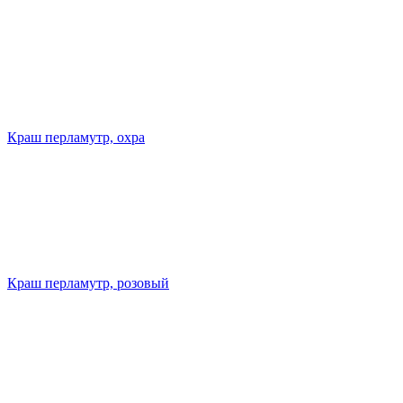
Краш перламутр, охра
Краш перламутр, розовый