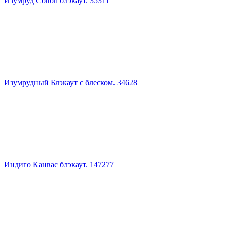
Изумруд Cotton блэкаут. 35311
Изумрудный Блэкаут с блеском. 34628
Индиго Канвас блэкаут. 147277