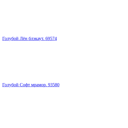
Голубой Лён блэкаут. 69574
Голубой Софт мрамор. 93580