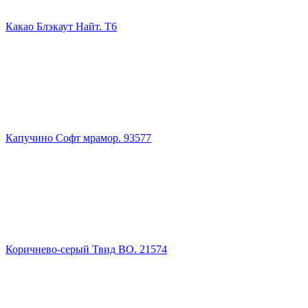
Какао Блэкаут Найт. Т6
Капучино Софт мрамор. 93577
Коричнево-серый Твид ВО. 21574