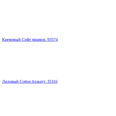
Кремовый Софт мрамор. 93574
Лиловый Cotton блэкаут. 35316