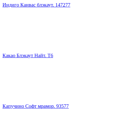
Индиго Канвас блэкаут. 147277
Какао Блэкаут Найт. Т6
Капучино Софт мрамор. 93577