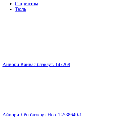
С принтом
Тюль
Айвори Канвас блэкаут. 147268
Айвори Лён блэкаут Нео. Т-538649-1