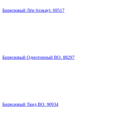
Бирюзовый Лён блэкаут. 69517
Бирюзовый Однотонный BO. 88297
Бирюзовый Твид ВО. 90934