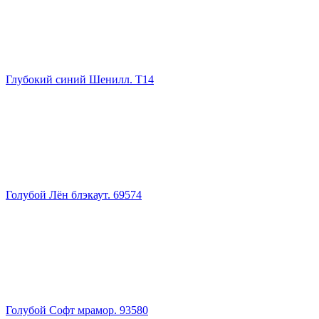
Глубокий синий Шенилл. Т14
Голубой Лён блэкаут. 69574
Голубой Софт мрамор. 93580